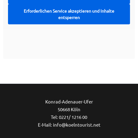
Erforderlichen Service akzeptieren und Inhalte
entsperren
Ins
Konrad-Adenauer-Ufer
50668 Köln
Tel: 0221/ 1216 00
E-Mail: info@koelntourist.net