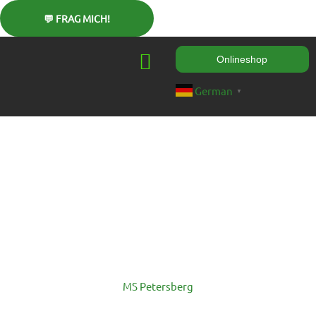
Zum
Inhalt
springen
Onlineshop
German
▼
MS Petersberg