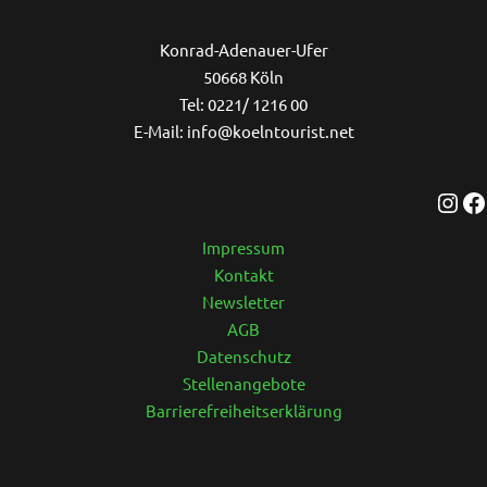
Ins
Konrad-Adenauer-Ufer
50668 Köln
Tel: 0221/ 1216 00
E-Mail: info@koelntourist.net
Impressum
Kontakt
Newsletter
AGB
Datenschutz
Stellenangebote
Barrierefreiheitserklärung