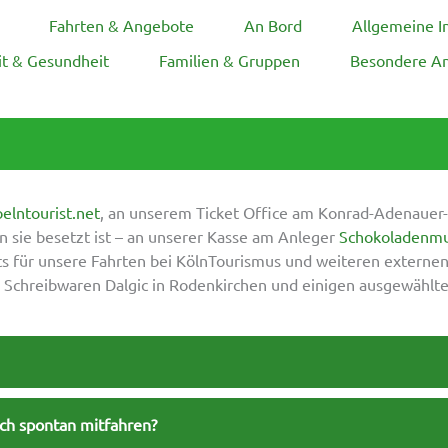
Fahrten & Angebote
An Bord
Allgemeine I
it & Gesundheit
Familien & Gruppen
Besondere An
oelntourist.net
, an unserem Ticket Office am Konrad-Adenauer-
 sie besetzt ist – an unserer Kasse am Anleger
Schokoladenm
 für unsere Fahrten bei KölnTourismus und weiteren externen V
 Schreibwaren Dalgic in Rodenkirchen und einigen ausgewählte
ich spontan mitfahren?