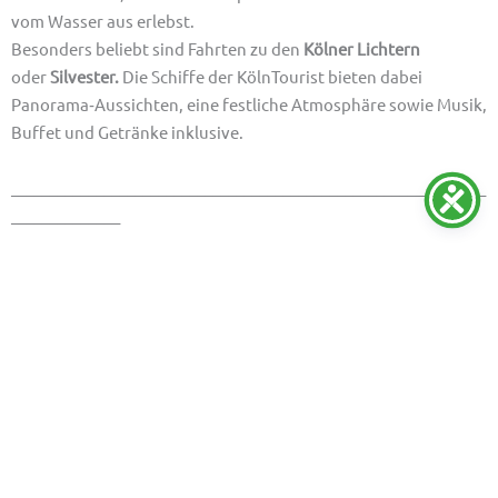
vom Wasser aus erlebst.
Besonders beliebt sind Fahrten zu den
Kölner Lichtern
oder
Silvester.
Die Schiffe der KölnTourist bieten dabei
Panorama‑Aussichten, eine festliche Atmosphäre sowie Musik,
Buffet und Getränke inklusive.
_____________________________________________________________
______________
Welche Feuerwerk‑Events gibt es bei KölnTourist?
KölnTourist bietet verschiedene Highlights rund
um
Feuerwerk in Köln:
Silvester‑Schifffahrten:
Feier ins neue Jahr an Bord mit
Blick auf das Feuerwerk und die Kölner Skyline.
Kölner Lichter:
Eines der größten
musiksynchronen
Feuerwerk‑Spektakel
Deutschlands
mit Blick vom Schiff aus über das