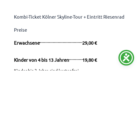
Kombi-Ticket Kölner Skyline-Tour + Eintritt Riesenrad
Preise
Erwachsene
29,00 €
Kinder von 4 bis 13 Jahren
19,80 €
Kinder bis 3 Jahre sind kostenfrei
Senioren (ab 65 Jahre)
24,20 €
Schüler / Studenten (bis 27
24,20 €
Jahre)
Buchen Sie ab sofort auch eine 90-minütige Kölner