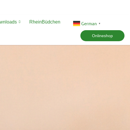
ownloads
RheinBüdchen
German
▼
Onlineshop