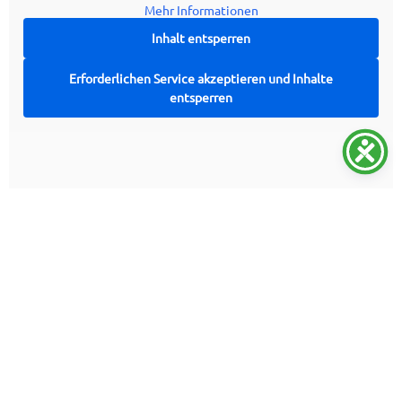
Mehr Informationen
Inhalt entsperren
Erforderlichen Service akzeptieren und Inhalte
entsperren
FAQ | Häufig gestellte Fragen
Wie lange dauert eine Kölner Skyline Tour bei KölnTourist?
Eine klassische Skyline Tour auf dem Rhein in Köln dauert
ca. 90
Minuten
.