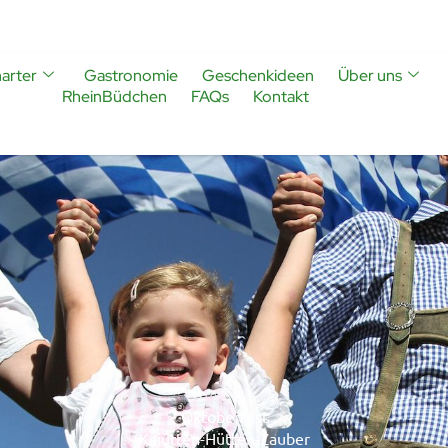
arter
Gastronomie
Geschenkideen
Über uns
RheinBüdchen
FAQs
Kontakt
Oktoberfest
Kajütten-Hütten-Zauber