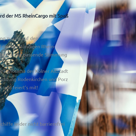
rd der MS RheinCargo mit Spaß
ung zu uns auf den
 der vierstündigen Rhein-
rte.
Für die passende Stimmung
te Panorama der Kölner Altstadt
ichtung Rodenkirchen und Porz
s und feiert’s mit!
hiffe leider nicht barrierefrei