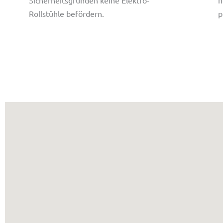
Sicherheitsgründen keine Elektro-
n
Rollstühle befördern.
p