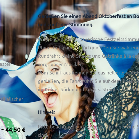
Genießen Sie einen Abend Oktoberfest an Bo
und zünftiger Stimmung.
Wir holen die echt bayerische Festzeltstimm
Rhein.
Entspannen und genießen Sie
während
Rundfahrt kleine Snacks und Getränke à la ca
astei
sorgt unser Musiker.
Vom Schiff aus können Sie das hell erleuchte
genießen, die Fahrt führt Sie auf dem Rhein
R
im Kölner Süden und zurück. Steigt’s ei, fahrt’
sikalischer
Hinweis
Bitte beachten Sie, dass
unsere Anleger und Sc
44,50 €
sind.