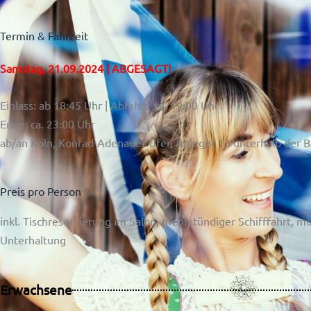
Termin & Fahrzeit
Samstag, 21.09.2024 | ABGESAGT!
Einlass: ab 18:45 Uhr | Abfahrt: ca. 19:00 Uhr
Ende: ca. 23:00 Uhr
ab/an Köln, Konrad-Adenauer Ufer,
Anleger 13 unterhalb der B
Preis pro Person
inkl.
Tischreservierung im Salon, mehrstündiger Schifffahrt, mu
Unterhaltung
Erwachsene