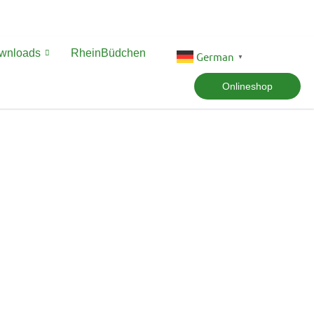
ownloads
RheinBüdchen
German
▼
Onlineshop