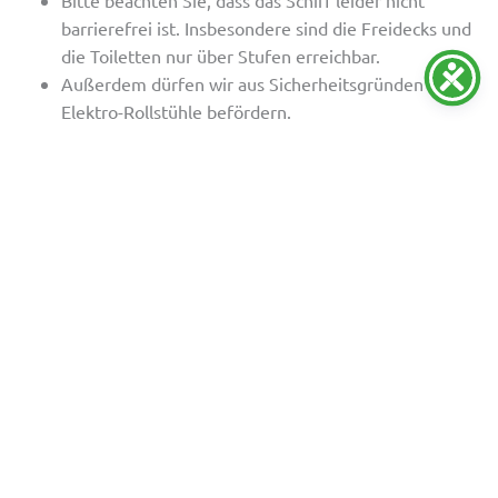
barrierefrei ist. Insbesondere sind die Freidecks und
die Toiletten nur über Stufen erreichbar.
Außerdem dürfen wir aus Sicherheitsgründen keine
Elektro-Rollstühle befördern.
Tischreservierung
Wir berücksichtigen bei der Tischeinteilung die
Personenzahl und Platzverfügbarkeit an Bord.
Benötigen Sie mehr Platz (Rollstuhl, Rollator,
körperliche Einschränkungen etc.) teilen Sie uns das
bitte mit. Die Reservierung erfolgt zusammen mit
anderen Gästen an Bord.
Getränke