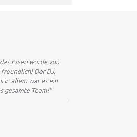
 das Essen wurde von
"Ich veranstalte jetzt
 freundlich! Der DJ,
bekannten DJs für Fr
 in allem war es ein
jedes Mal reibungslo
as gesamte Team!"
jeder Wunsch erfüllt.
dem Rh