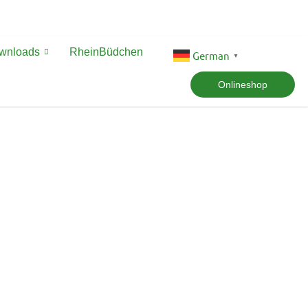
ownloads
RheinBüdchen
German
▼
Onlineshop