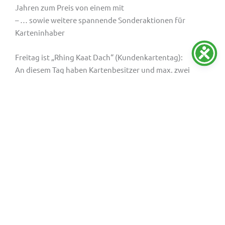
Jahren zum Preis von einem mit
– … sowie weitere spannende Sonderaktionen für
Karteninhaber
Freitag ist „Rhing Kaat Dach“ (Kundenkartentag):
An diesem Tag haben Kartenbesitzer und max. zwei
„Pänz“ von 4 bis 13 Jahren bei allen Panoramafahrten,
Kölner Skyline-Touren, Thementouren und Hafentouren
von April bis Oktober kostenfreie Fahrt!
Jetzt buchen
Entdecken Sie
hier
weitere Geschenkideen und Gutscheine für
Erlebnisse in und um Köln.