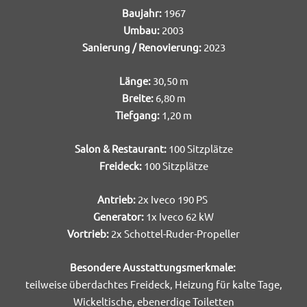
Baujahr:
1967
Umbau:
2003
Sanierung / Renovierung:
2023
Länge:
30,50 m
Breite:
6,80 m
Tiefgang:
1,20 m
Salon & Restaurant:
100 Sitzplätze
Freideck:
100 Sitzplätze
Antrieb:
2x Iveco 190 PS
Generator:
1x Iveco 62 kW
Vortrieb:
2x Schottel-Ruder-Propeller
Besondere Ausstattungsmerkmale:
teilweise überdachtes Freideck, Heizung für kalte Tage,
Wickeltische, ebenerdige Toiletten