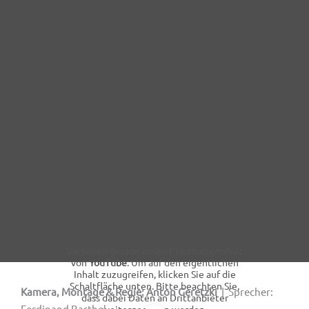
Sie sehen gerade einen Platzhalterinhalt
von
YouTube
. Um auf den eigentlichen
Inhalt zuzugreifen, klicken Sie auf die
Schaltfläche unten. Bitte beachten Sie,
Kamera, Montage & Regie: Anton Geretzki
| Sprecher:
dass dabei Daten an Drittanbieter
Ferdinand Barthel
weitergegeben werden.