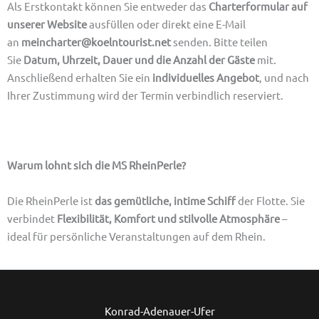
Als Erstkontakt können Sie entweder das
Charterformular auf
unserer Website
ausfüllen oder direkt eine E-Mail
an
meincharter@koelntourist.net
senden. Bitte teilen
Sie
Datum, Uhrzeit, Dauer und die Anzahl der Gäste
mit.
Anschließend erhalten Sie ein
individuelles Angebot
, und nach
Ihrer Zustimmung wird der Termin verbindlich reserviert.
Warum lohnt sich die MS RheinPerle?
Die RheinPerle ist
das gemütliche, intime Schiff
der Flotte. Sie
verbindet
Flexibilität, Komfort und stilvolle Atmosphäre
–
ideal für persönliche Veranstaltungen auf dem Rhein.
Ins
Konrad-Adenauer-Ufer