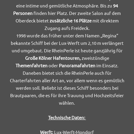
eine intime und gemütliche Atmosphäre. Bis zu
94
Personen
finden hier Platz. Der zweite Salon auf dem
Oberdeck bietet
zusätzliche 16 Plätze
mit direktem
Zugang aufs Freideck.
1998 wurde das früher unter dem Namen „Regina“
bekannte Schiff bei der Lux-Werft um 2,10 m verlängert
und umgebaut. Die RheinPerle ist heute ganzjährig für
Große Kölner Hafentouren,
zweistündige
Themenfahrten
oder
Panoramafahrten
im Einsatz.
Daneben bietet sich die RheinPerle auch für
Charterfahrten aller Art an, vor allem wenn es gemütlich
werden soll. Beliebt ist dieses Schiff besonders bei
Brautpaaren, die es für ihre Trauung und Hochzeitsfeier
wählen.
Technische Daten:
Werft:
Lux-Werft-Mondorf