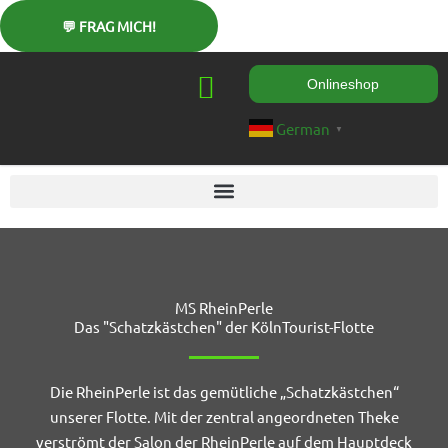
Zum
Inhalt
springen
Onlineshop
German
▼
MS RheinPerle
Das "Schatzkästchen" der KölnTourist-Flotte
Die RheinPerle ist das gemütliche „Schatzkästchen“
unserer Flotte. Mit der zentral angeordneten Theke
verströmt der Salon der RheinPerle auf dem Hauptdeck