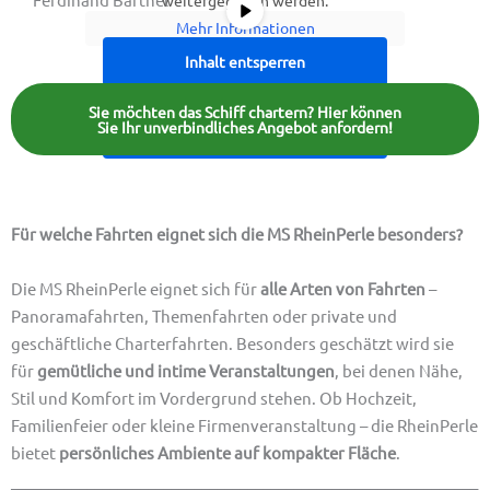
Mehr Informationen
Inhalt entsperren
Erforderlichen Service akzeptieren
Sie möchten das Schiff chartern? Hier können
Sie Ihr unverbindliches Angebot anfordern!
und Inhalte entsperren
FAQ | Häufig gestellte Fragen
Für welche Fahrten eignet sich die MS RheinPerle besonders?
Die MS RheinPerle eignet sich für
alle Arten von Fahrten
–
Panoramafahrten, Themenfahrten oder private und
geschäftliche Charterfahrten. Besonders geschätzt wird sie
für
gemütliche und intime Veranstaltungen
, bei denen Nähe,
Stil und Komfort im Vordergrund stehen. Ob Hochzeit,
Familienfeier oder kleine Firmenveranstaltung – die RheinPerle
bietet
persönliches Ambiente auf kompakter Fläche
.
_____________________________________________________________