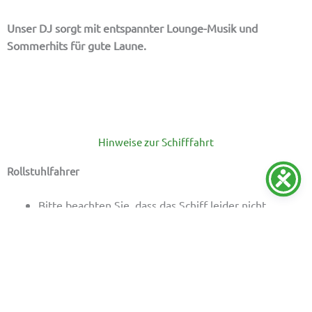
Unser DJ sorgt mit entspannter Lounge-Musik und
Sommerhits für gute Laune.
Hinweise zur Schifffahrt
Rollstuhlfahrer
Bitte beachten Sie, dass das Schiff leider nicht
barrierefrei ist. Insbesondere sind die Freidecks und
die Toiletten nur über Stufen erreichbar.
Außerdem dürfen wir aus Sicherheitsgründen keine
Elektro-Rollstühle befördern.