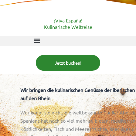
¡Viva España!
Kulinarische Weltreise
Jetzt buchen!
Wir bringen die kulinarischen Genüsse der iberischen
auf den Rhein
Wer kennt sie nicht, die weltbekannte Paella? Aber d
Spaniens hat noch so viel mehr zu bieten, mediterran
Köstlichkeiten, Fisch und Meeresfrüchte, knackiges 