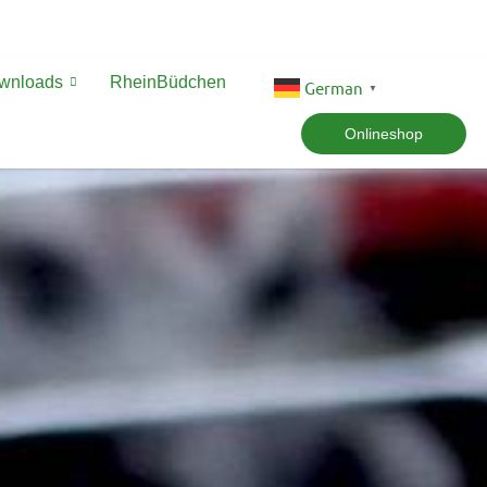
ownloads
RheinBüdchen
German
▼
Onlineshop