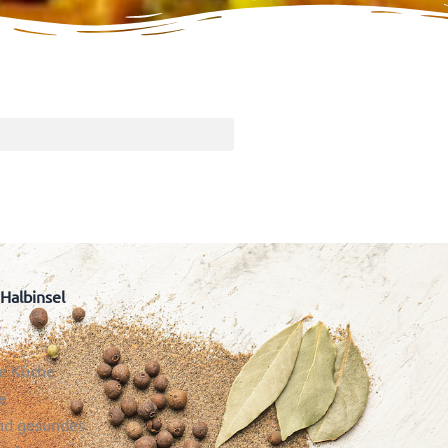
 Halbinsel
ie Küche
e
und gesundes