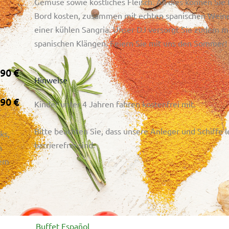
Gemüse sowie köstliches Fleisch. All dies können Sie 
Bord kosten, zusammen mit echten spanischen Wein
einer kühlen Sangria. Unser DJ versorgt Sie zudem m
spanischen Klängen. Feiern Sie mit uns den Sommer!
,90 €
Hinweise
,90 €
Kinder unter 4 Jahren fahren kostenfrei mit.
Bitte beachten Sie, dass unsere Anleger und Schiffe l
ks,
barrierefrei sind.
n
hem
Buffet Español