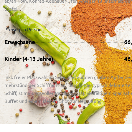
ab/an Köln, Konrad-Adenauer-Ufer, Anleger 13 unterhalb der
Bastei
Preise pro Person
Erwachsene
66
Kinder (4-13 Jahre)
46
inkl. freier Platzwahl im Salon und auf den großen Außendec
mehrstündiger Schifffahrt auf dem landestypisch dekorierte
Schiff, stimmungsvoller Musik vom DJ, vielfältigem spanisc
Buffet und einem kleinen Shot zur Begrüßung