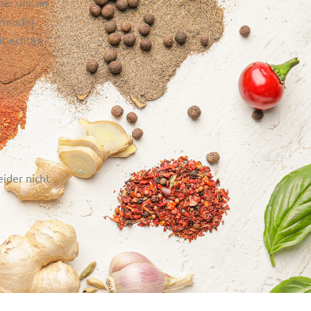
bei uns an
en oder
it echten
eider nicht