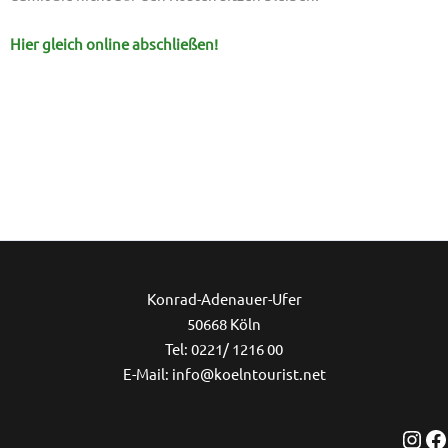
Hier gleich online abschließen!
Ins
Konrad-Adenauer-Ufer
50668 Köln
Tel: 0221/ 1216 00
E-Mail: info@koelntourist.net