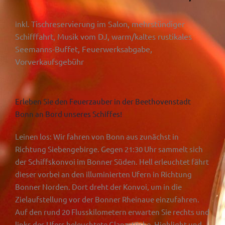
Tischreservierung im Salon, mehrstündiger
inkl.
Schifffahrt, Musik vom DJ, warm/kaltes rustikales
Seemanns-Buffet, Feuerwerksabgabe,
Vorverkaufsgebühr
Erleben Sie den Feuerzauber in der Beethovenstadt
Bonn an Bord unseres Schiffes!
Leinen los: Wir fahren von Bonn aus zunächst in
Richtung Siebengebirge. Gegen 21:30 Uhr sammelt sich
der Schiffskonvoi im Bonner Süden. Hell erleuchtet fährt
dieser vorbei an den illuminierten Ufern in Richtung
Bonner Norden. Dort dreht der Konvoi, um in die
Zielaufstellung vor der Bonner Rheinaue einzufahren.
Auf den rund 20 Flusskilometern erwarten Sie rechts und
links des Ufers beleuchtete Glanzstücke. Highlight und