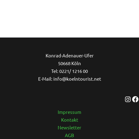
Ins
Konrad-Adenauer-Ufer
50668 Köln
Tel: 0221/ 1216 00
E-Mail: info@koelntourist.net
Impressum
Kontakt
Newsletter
AGB