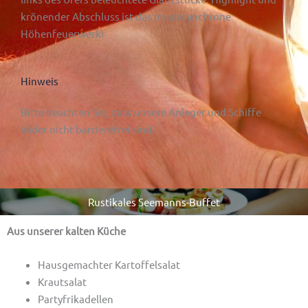
krönender Abschluss ist das musiksynchrone
Höhenfeuerwerk!
Hinweis
Bitte beachten Sie, dass
unsere Anleger und Schiffe
leider nicht barrierefrei sind.
Rustikales Seemanns-Buffet
Aus unserer kalten Küche
Hausgemachter Kartoffelsalat
Krautsalat
Partyfrikadellen