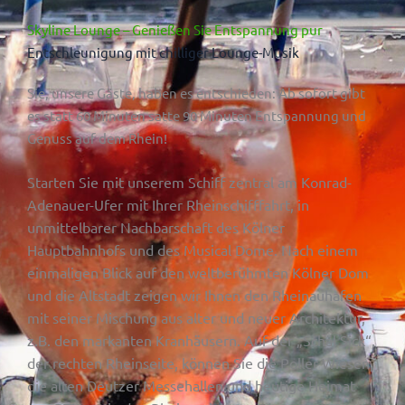
Skyline Lounge – Genießen Sie Entspannung pur
Entschleunigung mit chilliger Lounge-Musik
Sie, unsere Gäste, haben es entschieden: Ab sofort gibt
es statt 60 Minuten satte 90 Minuten Entspannung und
Genuss auf dem Rhein!
Starten Sie mit unserem Schiff zentral am Konrad-
Adenauer-Ufer mit Ihrer Rheinschifffahrt, in
unmittelbarer Nachbarschaft des Kölner
Hauptbahnhofs und des Musical Dome. Nach einem
einmaligen Blick auf den weltberühmten Kölner Dom
und die Altstadt zeigen wir Ihnen den Rheinauhafen
mit seiner Mischung aus alter und neuer Architektur,
z.B. den markanten Kranhäusern. Auf der „Schäl Sick“,
der rechten Rheinseite, können Sie die Poller Wiesen,
die alten Deutzer Messehallen und heutige Heimat