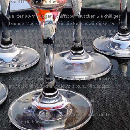
von RTL sowie den Rheinpark bewundern.
Bei der 90-minütigen Schiffstour lauschen Sie chilliger
Lounge-Musik während Sie die Sehenswürdigkeiten
an sich vorbei ziehen lassen. Auf Wunsch versorgen
wir Sie an Bord mit einem leckeren Kölsch, Kaffee und
Kuchen oder anderen kleinen Snacks.
Hinweise
Zusätzlicher Zwischenhalt am Anleger Rheinauhafen
(nur bei Online-Buchung): jeweils ca. 15 Min. später
Kinder unter 4 Jahren fahren kostenfrei mit.
Bitte beachten Sie, dass unsere Anleger und Schiffe
leider nicht barrierefrei sind.