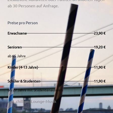
ab 30 Personen auf Anfrage.
Preise pro Person
Erwachsene
23,90 €
Senioren
19,20 €
ab 65 Jahre
Kinder (4-13 Jahre)
11,90 €
Schüler & Studenten
11,90 €
bis 27 Jahre mit Studentenausweis
chilliger Lounge-Musik
inkl.