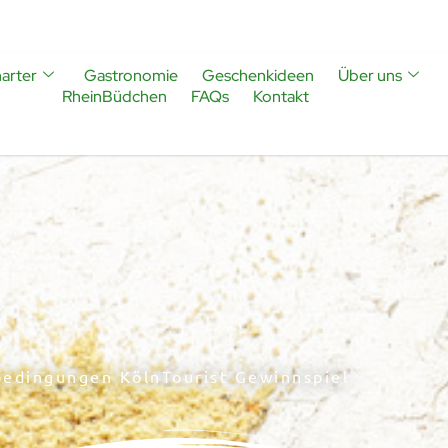
arter
Gastronomie
Geschenkideen
Über uns
RheinBüdchen
FAQs
Kontakt
edingungen KölnTourist Gewinnspiel