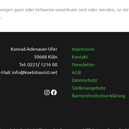
ngen ganz oder teilweise unwirksam sein oder werden, so wird
.
Instagram
Facebook
Konrad-Adenauer-Ufer
Impressum
50668 Köln
Kontakt
Tel: 0221/ 1216 00
Newsletter
-Mail: info@koelntourist.net
AGB
Datenschutz
Stellenangebote
Barrierefreiheitserklärung