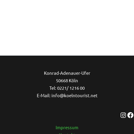
Ins
Konrad-Adenauer-Ufer
50668 Köln
Tel: 0221/ 1216 00
E-Mail: info@koelntourist.net
Impressum