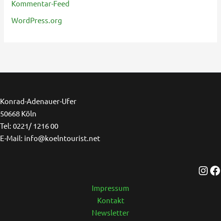
Kommentar-Feed
WordPress.org
Ins
F
Konrad-Adenauer-Ufer
50668 Köln
Tel: 0221/ 1216 00
E-Mail: info@koelntourist.net
Impressum
Kontakt
Newsletter