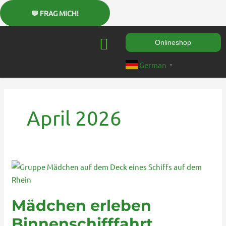
Zum
Inhalt
springen
Onlineshop
German
▼
April 2026
Mädchen
erleben
Binnenschifffahrt
Mädchen erleben
hautnah
auf
Binnenschifffahrt