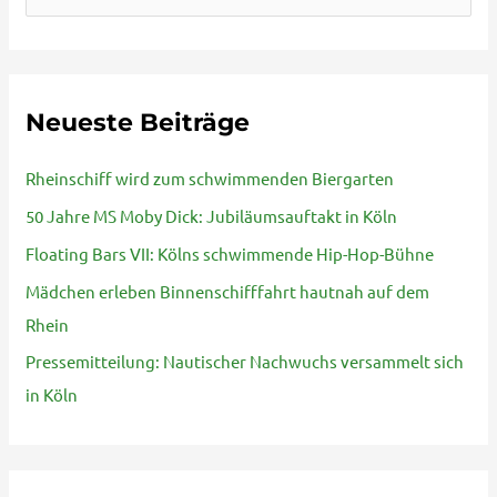
u
c
h
Neueste Beiträge
e
n
Rheinschiff wird zum schwimmenden Biergarten
n
50 Jahre MS Moby Dick: Jubiläumsauftakt in Köln
a
Floating Bars VII: Kölns schwimmende Hip-Hop-Bühne
c
Mädchen erleben Binnenschifffahrt hautnah auf dem
h
Rhein
:
Pressemitteilung: Nautischer Nachwuchs versammelt sich
in Köln