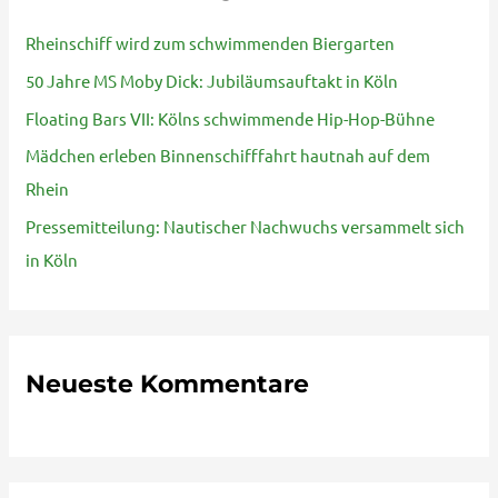
n
Rheinschiff wird zum schwimmenden Biergarten
n
50 Jahre MS Moby Dick: Jubiläumsauftakt in Köln
a
Floating Bars VII: Kölns schwimmende Hip-Hop-Bühne
c
Mädchen erleben Binnenschifffahrt hautnah auf dem
h
Rhein
:
Pressemitteilung: Nautischer Nachwuchs versammelt sich
in Köln
Neueste Kommentare