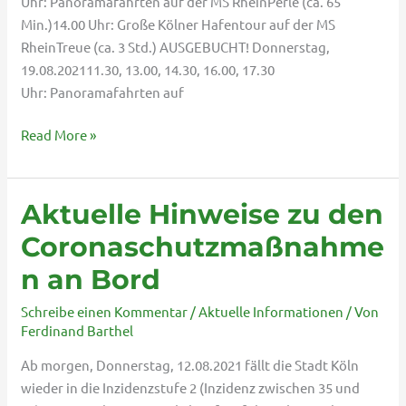
Uhr: Panoramafahrten auf der MS RheinPerle (ca. 65
Min.)14.00 Uhr: Große Kölner Hafentour auf der MS
RheinTreue (ca. 3 Std.) AUSGEBUCHT! Donnerstag,
19.08.202111.30, 13.00, 14.30, 16.00, 17.30
Uhr: Panoramafahrten auf
Read More »
Aktuelle Hinweise zu den
Aktuelle
Hinweise
Coronaschutzmaßnahme
zu
n an Bord
den
Coronaschutzmaßnahmen
Schreibe einen Kommentar
/
Aktuelle Informationen
/ Von
an
Ferdinand Barthel
Bord
Ab morgen, Donnerstag, 12.08.2021 fällt die Stadt Köln
wieder in die Inzidenzstufe 2 (Inzidenz zwischen 35 und