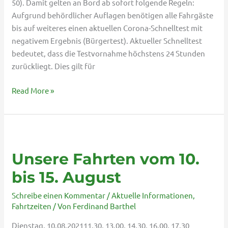
50). Damit gelten an Bord ab sofort folgende Regeln:
Aufgrund behördlicher Auflagen benötigen alle Fahrgäste
bis auf weiteres einen aktuellen Corona-Schnelltest mit
negativem Ergebnis (Bürgertest). Aktueller Schnelltest
bedeutet, dass die Testvornahme höchstens 24 Stunden
zurückliegt. Dies gilt für
Read More »
Unsere
Fahrten
Unsere Fahrten vom 10.
vom
10.
bis 15. August
bis
Schreibe einen Kommentar
/
Aktuelle Informationen
,
15.
Fahrtzeiten
/ Von
Ferdinand Barthel
August
Dienstag, 10.08.202111.30, 13.00, 14.30, 16.00, 17.30