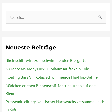
S
u
c
h
Neueste Beiträge
e
n
Rheinschiff wird zum schwimmenden Biergarten
n
50 Jahre MS Moby Dick: Jubiläumsauftakt in Köln
a
Floating Bars VII: Kölns schwimmende Hip-Hop-Bühne
c
Mädchen erleben Binnenschifffahrt hautnah auf dem
h
Rhein
:
Pressemitteilung: Nautischer Nachwuchs versammelt sich
in Köln