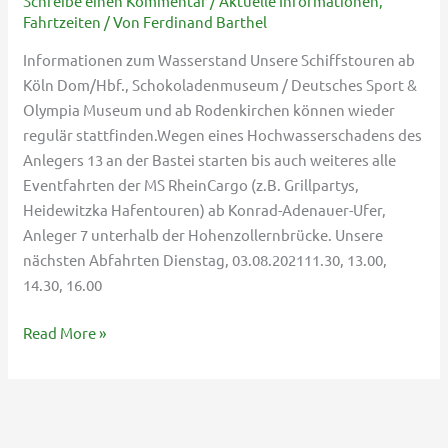
Schreibe einen Kommentar
/
Aktuelle Informationen
,
9.
Fahrtzeiten
/ Von
Ferdinand Barthel
August
2021
Informationen zum Wasserstand Unsere Schiffstouren ab
Köln Dom/Hbf., Schokoladenmuseum / Deutsches Sport &
Olympia Museum und ab Rodenkirchen können wieder
regulär stattfinden.Wegen eines Hochwasserschadens des
Anlegers 13 an der Bastei starten bis auch weiteres alle
Eventfahrten der MS RheinCargo (z.B. Grillpartys,
Heidewitzka Hafentouren) ab Konrad-Adenauer-Ufer,
Anleger 7 unterhalb der Hohenzollernbrücke. Unsere
nächsten Abfahrten Dienstag, 03.08.202111.30, 13.00,
14.30, 16.00
Read More »