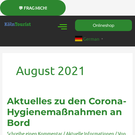
Zum
Inhalt
springen
Onlineshop
German
▼
August 2021
Aktuelles zu den Corona-
Aktuelles
zu
Hygienemaßnahmen an
den
Bord
Corona-
Hygienemaßnahmen
Schreibe einen Kommentar
/
Aktuelle Informationen
/ Von