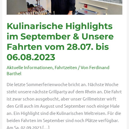
Unsere
Fahrten
vom
28.07.
Kulinarische Highlights
bis
im September & Unsere
06.08.2023
Fahrten vom 28.07. bis
06.08.2023
Aktuelle Informationen
,
Fahrtzeiten
/ Von
Ferdinand
Barthel
Die letzte Sommerferienwoche bricht an. Nächste Woche
steht unsere nächste Grillparty auf dem Rhein an. Die Fahrt
ist zwar schon ausgebucht, aber unser Grillmeister wirft
den Grill auch im August und September noch einige Male
an. Ein Highlight sind die Kulinarischen Weltreisen. Für die
beiden Fahrten im September sind noch Plätze verfügbar.
Am Sa. 02.09.2023 […]