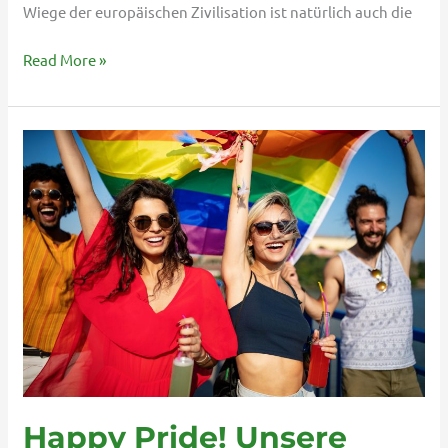
Wiege der europäischen Zivilisation ist natürlich auch die
Read More »
Happy
Pride!
Unsere
Fahrtzeiten
am
CSD-
Wochenende
und
nächste
Woche
bis
16.07.2023
Happy Pride! Unsere