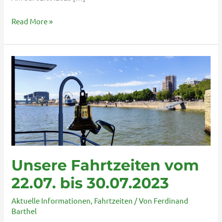
Read More »
Unsere
Fahrtzeiten
vom
22.07.
bis
30.07.2023
Unsere Fahrtzeiten vom
22.07. bis 30.07.2023
Aktuelle Informationen
,
Fahrtzeiten
/ Von
Ferdinand
Barthel