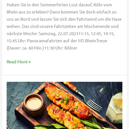
Haben Sie in den Sommerferien Lust darauf, Köln vom
Rhein aus zu erleben? Dann kommen Sie doch einfach zu
uns an Bord und lassen Sie sich den Fahrtwind um die Nase
wehen. Das sind unsere Fahrtzeiten am Wochenende und
nächste Woche: Samstag, 22.07.202311:15, 12:45, 14:15,
15:45 Uhr: Panoramafahrten auf der MS RheinTreue
(Dauer: ca. 60 Min.)11:30 Uhr: Kölner
Read More »
Kalispéra
Griechenland
und
unsere
Fahrten
vom
14.