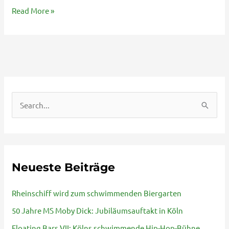
Read More »
S
u
c
h
Neueste Beiträge
e
n
Rheinschiff wird zum schwimmenden Biergarten
n
50 Jahre MS Moby Dick: Jubiläumsauftakt in Köln
a
Floating Bars VII: Kölns schwimmende Hip-Hop-Bühne