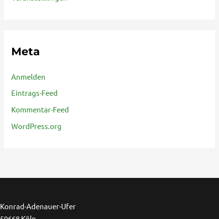
Meta
Anmelden
Eintrags-Feed
Kommentar-Feed
WordPress.org
Ins
F
Konrad-Adenauer-Ufer
50668 Köln