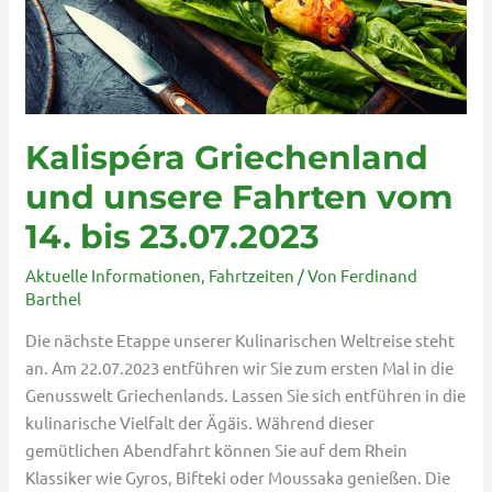
bis
23.07.2023
Kalispéra Griechenland
und unsere Fahrten vom
14. bis 23.07.2023
Aktuelle Informationen
,
Fahrtzeiten
/ Von
Ferdinand
Barthel
Die nächste Etappe unserer Kulinarischen Weltreise steht
an. Am 22.07.2023 entführen wir Sie zum ersten Mal in die
Genusswelt Griechenlands. Lassen Sie sich entführen in die
kulinarische Vielfalt der Ägäis. Während dieser
gemütlichen Abendfahrt können Sie auf dem Rhein
Klassiker wie Gyros, Bifteki oder Moussaka genießen. Die