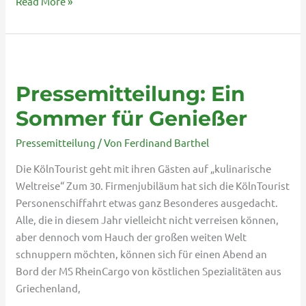
Read More »
Pressemitteilung:
Ein
Pressemitteilung: Ein
Sommer
für
Sommer für Genießer
Genießer
Pressemitteilung
/ Von
Ferdinand Barthel
Die KölnTourist geht mit ihren Gästen auf „kulinarische
Weltreise“ Zum 30. Firmenjubiläum hat sich die KölnTourist
Personenschiffahrt etwas ganz Besonderes ausgedacht.
Alle, die in diesem Jahr vielleicht nicht verreisen können,
aber dennoch vom Hauch der großen weiten Welt
schnuppern möchten, können sich für einen Abend an
Bord der MS RheinCargo von köstlichen Spezialitäten aus
Griechenland,