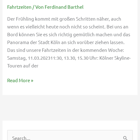
vom
Fahrtzeiten
/ Von
Ferdinand Barthel
11.03.
Der Frühling kommt mit großen Schritten näher, auch
bis
wenn es vielleicht heute noch nicht so scheint. Bei uns an
19.03.2023
Bord können Sie es sich richtig gemütlich machen und das
Panorama der Stadt Köln an sich vorüber ziehen lassen.
Das sind unsere Fahrtzeiten in der kommenden Woche:
Samstag, 11.03.202311:30, 13.30, 15.30 Uhr: Kölner Skyline-
Touren auf der
Read More »
S