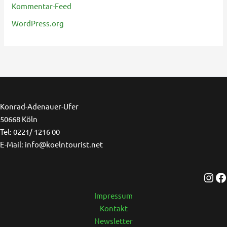
Kommentar-Feed
WordPress.org
Ins
F
Konrad-Adenauer-Ufer
50668 Köln
Tel: 0221/ 1216 00
E-Mail: info@koelntourist.net
Impressum
Kontakt
Newsletter