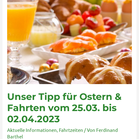
Fahrten
vom
25.03.
bis
02.04.2023
Unser Tipp für Ostern &
Fahrten vom 25.03. bis
02.04.2023
Aktuelle Informationen
,
Fahrtzeiten
/ Von
Ferdinand
Barthel