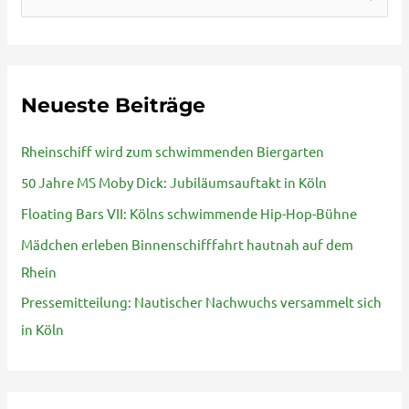
u
c
h
Neueste Beiträge
e
n
Rheinschiff wird zum schwimmenden Biergarten
n
50 Jahre MS Moby Dick: Jubiläumsauftakt in Köln
a
Floating Bars VII: Kölns schwimmende Hip-Hop-Bühne
c
Mädchen erleben Binnenschifffahrt hautnah auf dem
h
Rhein
:
Pressemitteilung: Nautischer Nachwuchs versammelt sich
in Köln