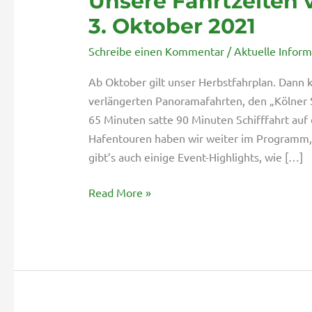
Unsere Fahrtzeiten 
Fahrtzeiten
3. Oktober 2021
vom
Schreibe einen Kommentar
/
Aktuelle Infor
24.
September
Ab Oktober gilt unser Herbstfahrplan. Dan
bis
verlängerten Panoramafahrten, den „Kölner S
3.
65 Minuten satte 90 Minuten Schifffahrt au
Oktober
Hafentouren haben wir weiter im Programm, 
2021
gibt’s auch einige Event-Highlights, wie […]
Read More »