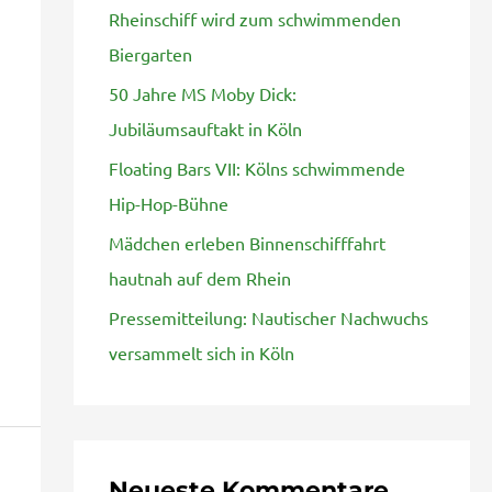
Rheinschiff wird zum schwimmenden
n
Biergarten
a
50 Jahre MS Moby Dick:
c
Jubiläumsauftakt in Köln
h
Floating Bars VII: Kölns schwimmende
:
Hip-Hop-Bühne
Mädchen erleben Binnenschifffahrt
hautnah auf dem Rhein
Pressemitteilung: Nautischer Nachwuchs
versammelt sich in Köln
Neueste Kommentare