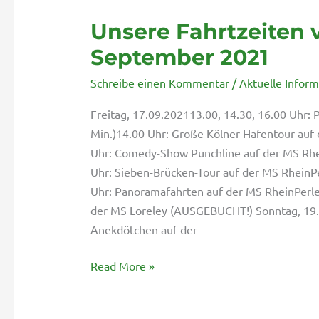
Unsere Fahrtzeiten v
Unsere
Fahrtzeiten
September 2021
vom
Schreibe einen Kommentar
/
Aktuelle Infor
17.
bis
Freitag, 17.09.202113.00, 14.30, 16.00 Uhr:
26.
Min.)14.00 Uhr: Große Kölner Hafentour auf
September
Uhr: Comedy-Show Punchline auf der MS Rh
2021
Uhr: Sieben-Brücken-Tour auf der MS RheinPer
Uhr: Panoramafahrten auf der MS RheinPerle 
der MS Loreley (AUSGEBUCHT!) Sonntag, 19.
Anekdötchen auf der
Read More »