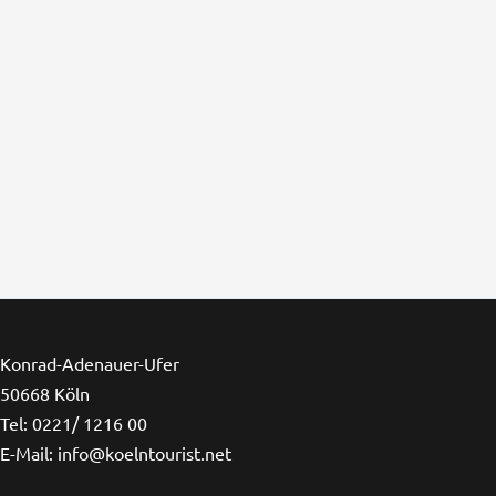
Konrad-Adenauer-Ufer
50668 Köln
Tel: 0221/ 1216 00
E-Mail: info@koelntourist.net