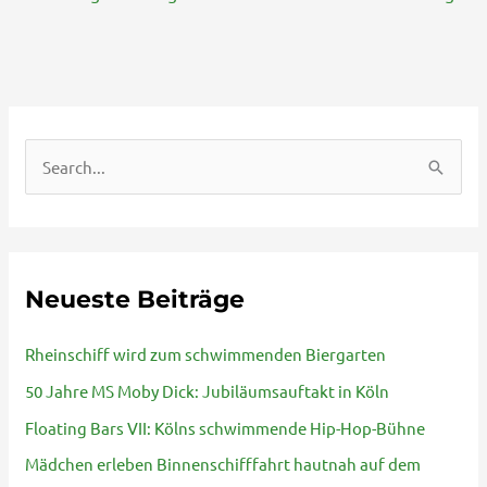
S
u
c
h
Neueste Beiträge
e
n
Rheinschiff wird zum schwimmenden Biergarten
n
50 Jahre MS Moby Dick: Jubiläumsauftakt in Köln
a
Floating Bars VII: Kölns schwimmende Hip-Hop-Bühne
c
Mädchen erleben Binnenschifffahrt hautnah auf dem
h