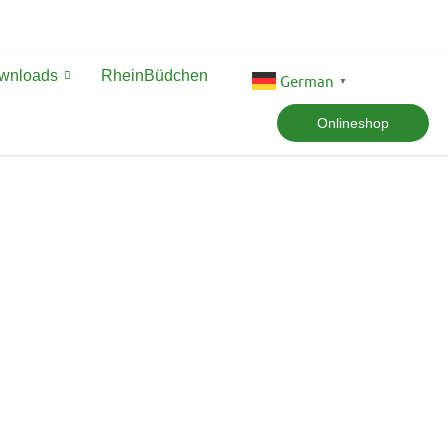
ownloads
RheinBüdchen
German
▼
Onlineshop