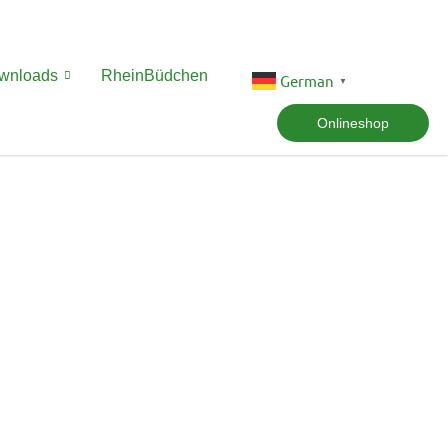
ownloads
RheinBüdchen
German
▼
Onlineshop