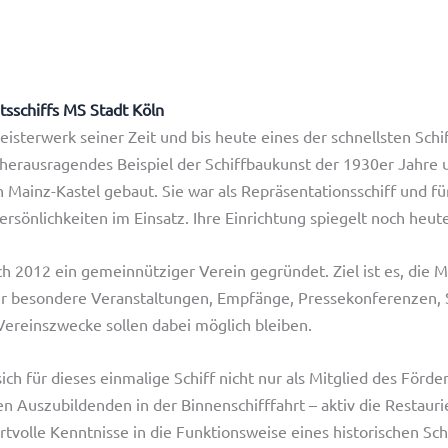
tsschiffs MS Stadt Köln
isterwerk seiner Zeit und bis heute eines der schnellsten Schif
s herausragendes Beispiel der Schiffbaukunst der 1930er Jahre
 in Mainz-Kastel gebaut. Sie war als Repräsentationsschiff und
rsönlichkeiten im Einsatz. Ihre Einrichtung spiegelt noch heu
h 2012 ein gemeinnütziger Verein gegründet. Ziel ist es, die M
für besondere Veranstaltungen, Empfänge, Pressekonferenzen,
Vereinszwecke sollen dabei möglich bleiben.
sich für dieses einmalige Schiff nicht nur als Mitglied des För
 Auszubildenden in der Binnenschifffahrt – aktiv die Restauri
rtvolle Kenntnisse in die Funktionsweise eines historischen Sch