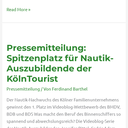
Read More »
Pressemitteilung:
Spitzenplatz
Pressemitteilung:
für
Nautik-
Spitzenplatz für Nautik-
Auszubildende
Auszubildende der
der
KölnTourist
KölnTourist
Pressemitteilung
/ Von
Ferdinand Barthel
Der Nautik-Nachwuchs des Kölner Familienunternehmens
gewinnt den 1. Platz im Videoblog-Wettbewerb des BMDV,
BDB und BDS Was macht den Beruf des Binnenschiffers so
spannend und abwechslungsreich? Die Videoblog-Serie