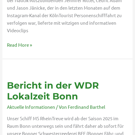
der Nautik-Auszubildenden Jennifer Rittel, Cedric Adam
und Jason Jänicke, der in den letzten Monaten auf dem
Instagram-Kanal der KölnTourist Personenschifffahrt zu
verfolgen war, lieferte mit witzigen und informativen
Videoclips
Read More »
Bericht
in
Bericht in der WDR
der
WDR
Lokalzeit Bonn
Lokalzeit
Aktuelle Informationen
/ Von
Ferdinand Barthel
Bonn
Unser Schiff MS RheinTreue wird ab der Saison 2025 im
Raum Bonn unterwegs sein und fährt daher ab sofort für
unsere Bonner Schwesterreederei BFF (Bonner Fähr- und