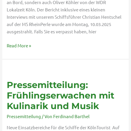
an Bord, sondern auch Oliver Köhler von der WDR
Lokalzeit Köln. Der Bericht inklusive eines kleinen
Interviews mit unserem Schiffsführer Christian Hentschel
auf der MS RheinPerle wurde am Montag, 10.03.2025
ausgestrahlt. Falls Sie es verpasst haben, hier
Read More »
Pressemitteilung:
Frühlingserwachen
Pressemitteilung:
mit
Kulinarik
Frühlingserwachen mit
und
Kulinarik und Musik
Musik
Pressemitteilung
/ Von
Ferdinand Barthel
Neue Einsatzbereiche für die Schiffe der KölnTourist Auf