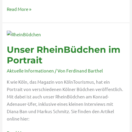
Read More »
Unser
RheinBüdchen
Unser RheinBüdchen im
im
Portrait
Portrait
Aktuelle Informationen
/ Von
Ferdinand Barthel
K wie Köln, das Magazin von KölnTourismus, hat ein
Portrait von verschiedenen Kölner Büdchen veröffentlich.
Mit dabei ist auch unser RheinBüdchen am Konrad-
Adenauer-Ufer, inklusive eines kleinen Interviews mit
Diana Ban und Markus Schmitz. Sie finden den Artikel
online hier: