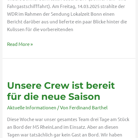
Fahrgastschifffahrt). Am Freitag, 14.03.2025 strahlte der
WDR im Rahmen der Sendung Lokalzeit Bonn einen
Bericht darüber aus und lieferte ein paar Blicke hinter die
Kulissen für die vorbereitenden
Read More »
Unsere
Crew
Unsere Crew ist bereit
ist
bereit
für die neue Saison
für
Aktuelle Informationen
/ Von
Ferdinand Barthel
die
neue
Diese Woche war unser gesamtes Team drei Tage am Stück
Saison
an Bord der MS RheinLand im Einsatz. Aber an diesen
Tagen war tatsächlich gar kein Gast an Bord. Wir haben