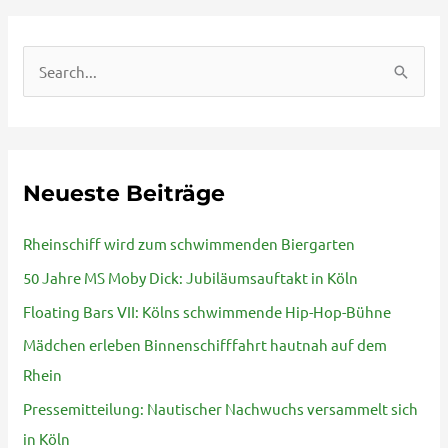
S
u
c
h
Neueste Beiträge
e
n
Rheinschiff wird zum schwimmenden Biergarten
n
50 Jahre MS Moby Dick: Jubiläumsauftakt in Köln
a
Floating Bars VII: Kölns schwimmende Hip-Hop-Bühne
c
Mädchen erleben Binnenschifffahrt hautnah auf dem
h
Rhein
:
Pressemitteilung: Nautischer Nachwuchs versammelt sich
in Köln