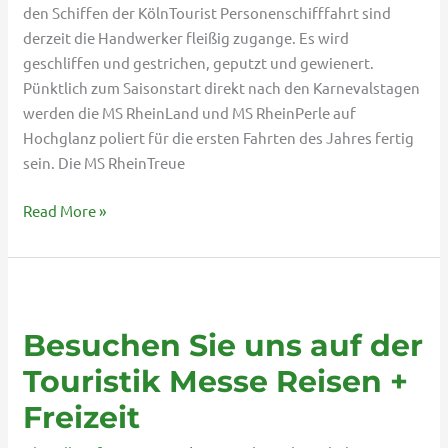
den Schiffen der KölnTourist Personenschifffahrt sind
derzeit die Handwerker fleißig zugange. Es wird
geschliffen und gestrichen, geputzt und gewienert.
Pünktlich zum Saisonstart direkt nach den Karnevalstagen
werden die MS RheinLand und MS RheinPerle auf
Hochglanz poliert für die ersten Fahrten des Jahres fertig
sein. Die MS RheinTreue
Read More »
Besuchen
Sie
Besuchen Sie uns auf der
uns
auf
Touristik Messe Reisen +
der
Freizeit
Touristik
Messe