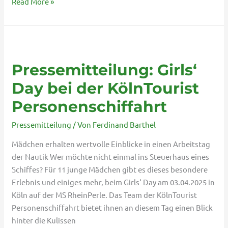
Read More »
Pressemitteilung:
Girls‘
Pressemitteilung: Girls‘
Day
bei
Day bei der KölnTourist
der
Personenschiffahrt
KölnTourist
Personenschiffahrt
Pressemitteilung
/ Von
Ferdinand Barthel
Mädchen erhalten wertvolle Einblicke in einen Arbeitstag
der Nautik Wer möchte nicht einmal ins Steuerhaus eines
Schiffes? Für 11 junge Mädchen gibt es dieses besondere
Erlebnis und einiges mehr, beim Girls‘ Day am 03.04.2025 in
Köln auf der MS RheinPerle. Das Team der KölnTourist
Personenschiffahrt bietet ihnen an diesem Tag einen Blick
hinter die Kulissen