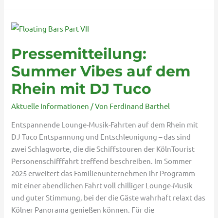
Pressemitteilung:
Summer
Pressemitteilung:
Vibes
auf
Summer Vibes auf dem
dem
Rhein mit DJ Tuco
Rhein
mit
Aktuelle Informationen
/ Von
Ferdinand Barthel
DJ
Tuco
Entspannende Lounge-Musik-Fahrten auf dem Rhein mit
DJ Tuco Entspannung und Entschleunigung – das sind
zwei Schlagworte, die die Schiffstouren der KölnTourist
Personenschifffahrt treffend beschreiben. Im Sommer
2025 erweitert das Familienunternehmen ihr Programm
mit einer abendlichen Fahrt voll chilliger Lounge-Musik
und guter Stimmung, bei der die Gäste wahrhaft relaxt das
Kölner Panorama genießen können. Für die