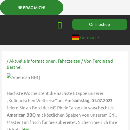
Zum
Inhalt
springen
Onlineshop
German
▼
/
Aktuelle Informationen
,
Fahrtzeiten
/ Von
Ferdinand
Barthel
Nächste Woche steht die nächste Etappe unserer
„Kulinarischen Weltreise“ an. Am
Samstag, 01.07.2023
feiern Sie an Bord der MS RheinCargo ein waschechtes
American BBQ
mit köstlichen Speisen von unserem Grill
Master Tim frisch für Sie zubereitet. Sichern Sie sich Ihre
Tickets
hier
.