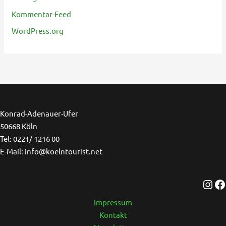
Kommentar-Feed
WordPress.org
Ins
F
Konrad-Adenauer-Ufer
50668 Köln
Tel: 0221/ 1216 00
E-Mail: info@koelntourist.net
Impressum
Kontakt