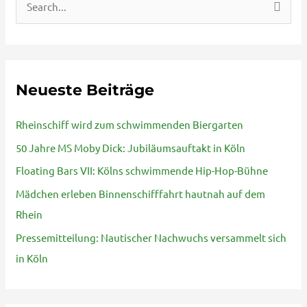
S
u
c
h
Neueste Beiträge
e
n
Rheinschiff wird zum schwimmenden Biergarten
n
50 Jahre MS Moby Dick: Jubiläumsauftakt in Köln
a
Floating Bars VII: Kölns schwimmende Hip-Hop-Bühne
c
Mädchen erleben Binnenschifffahrt hautnah auf dem
h
Rhein
:
Pressemitteilung: Nautischer Nachwuchs versammelt sich
in Köln