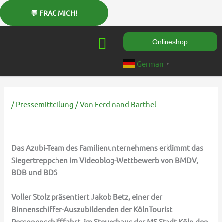
Zum
Inhalt
springen
Onlineshop
German
▼
/
Pressemitteilung
/ Von
Ferdinand Barthel
Das Azubi-Team des Familienunternehmens erklimmt das
Siegertreppchen im Videoblog-Wettbewerb von BMDV,
BDB und BDS
Voller Stolz präsentiert Jakob Betz, einer der
Binnenschiffer-Auszubildenden der KölnTourist
Personenschifffahrt, im Steuerhaus der MS Stadt Köln den