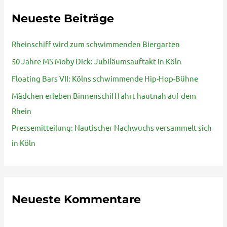
h
Neueste Beiträge
e
n
Rheinschiff wird zum schwimmenden Biergarten
n
50 Jahre MS Moby Dick: Jubiläumsauftakt in Köln
a
Floating Bars VII: Kölns schwimmende Hip-Hop-Bühne
c
Mädchen erleben Binnenschifffahrt hautnah auf dem
h
Rhein
:
Pressemitteilung: Nautischer Nachwuchs versammelt sich
in Köln
Neueste Kommentare