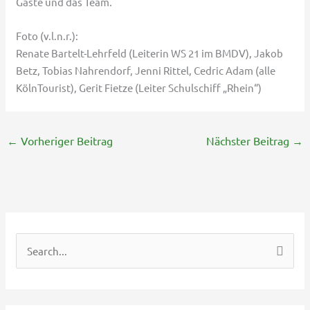
Gäste und das Team.
Foto (v.l.n.r.):
Renate Bartelt-Lehrfeld (Leiterin WS 21 im BMDV), Jakob
Betz, Tobias Nahrendorf, Jenni Rittel, Cedric Adam (alle
KölnTourist), Gerit Fietze (Leiter Schulschiff „Rhein“)
←
Vorheriger Beitrag
Nächster Beitrag
→
S
u
c