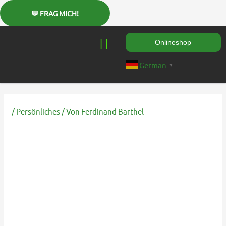
Zum
Inhalt
springen
Onlineshop
German
▼
/
Persönliches
/ Von
Ferdinand Barthel