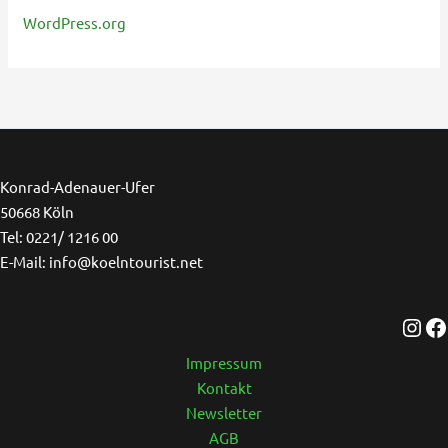
WordPress.org
Ins
F
Konrad-Adenauer-Ufer
50668 Köln
Tel: 0221/ 1216 00
E-Mail: info@koelntourist.net
Impressum
Kontakt
Newsletter
AGB