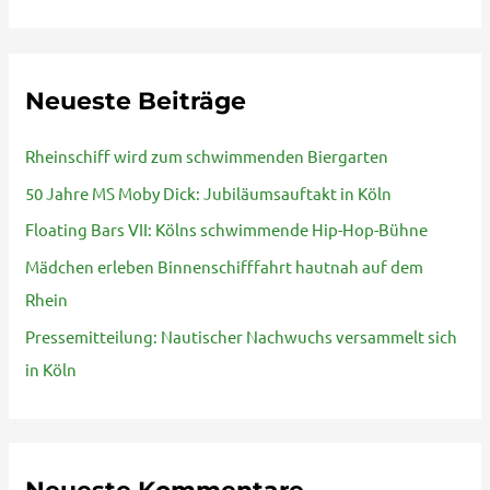
u
c
h
Neueste Beiträge
e
n
Rheinschiff wird zum schwimmenden Biergarten
n
50 Jahre MS Moby Dick: Jubiläumsauftakt in Köln
a
Floating Bars VII: Kölns schwimmende Hip-Hop-Bühne
c
Mädchen erleben Binnenschifffahrt hautnah auf dem
h
Rhein
:
Pressemitteilung: Nautischer Nachwuchs versammelt sich
in Köln