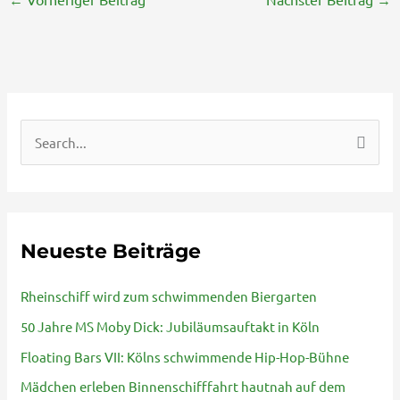
S
u
c
h
Neueste Beiträge
e
n
Rheinschiff wird zum schwimmenden Biergarten
n
50 Jahre MS Moby Dick: Jubiläumsauftakt in Köln
a
Floating Bars VII: Kölns schwimmende Hip-Hop-Bühne
c
Mädchen erleben Binnenschifffahrt hautnah auf dem
h