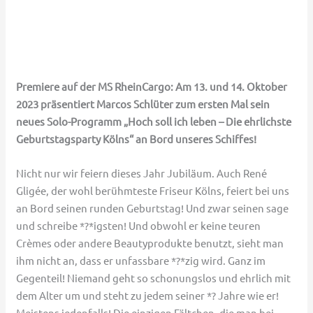
Premiere auf der MS RheinCargo: Am 13. und 14. Oktober
2023 präsentiert Marcos Schlüter zum ersten Mal sein
neues Solo-Programm „Hoch soll ich leben – Die ehrlichste
Geburtstagsparty Kölns“ an Bord unseres Schiffes!
Nicht nur wir feiern dieses Jahr Jubiläum. Auch René
Gligée, der wohl berühmteste Friseur Kölns, feiert bei uns
an Bord seinen runden Geburtstag! Und zwar seinen sage
und schreibe *?*igsten! Und obwohl er keine teuren
Crèmes oder andere Beautyprodukte benutzt, sieht man
ihm nicht an, dass er unfassbare *?*zig wird. Ganz im
Gegenteil! Niemand geht so schonungslos und ehrlich mit
dem Alter um und steht zu jedem seiner *? Jahre wie er!
Meistens jedenfalls! Die einzigen Fältchen, die man bei