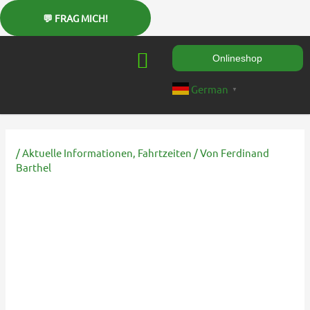
Zum
Inhalt
springen
Onlineshop
German
▼
/
Aktuelle Informationen
,
Fahrtzeiten
/ Von
Ferdinand
Barthel