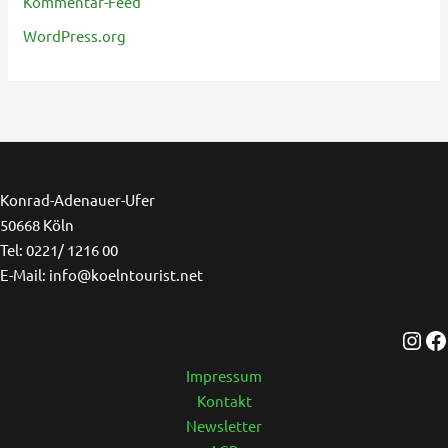
Kommentar-Feed
WordPress.org
Ins
F
Konrad-Adenauer-Ufer
50668 Köln
Tel: 0221/ 1216 00
E-Mail: info@koelntourist.net
Impressum
Kontakt
Newsletter