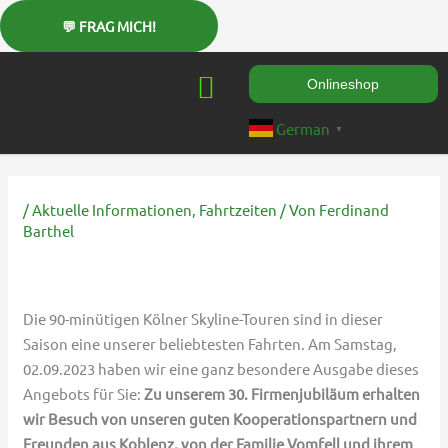
Zum
Inhalt
springen
Onlineshop
German
▼
/
Aktuelle Informationen
,
Fahrtzeiten
/ Von
Ferdinand
Barthel
Die 90-minütigen Kölner Skyline-Touren sind in dieser
Saison eine unserer beliebtesten Fahrten. Am Samstag,
02.09.2023 haben wir eine ganz besondere Ausgabe dieses
Angebots für Sie:
Zu unserem 30. Firmenjubiläum erhalten
wir Besuch von unseren guten Kooperationspartnern und
Freunden aus Koblenz, von der Familie Vomfell und ihrem