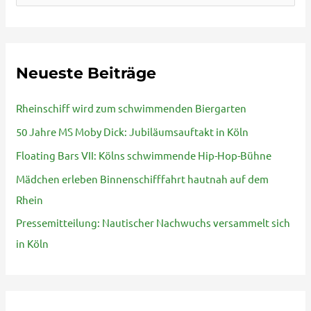
u
c
h
Neueste Beiträge
e
n
Rheinschiff wird zum schwimmenden Biergarten
n
50 Jahre MS Moby Dick: Jubiläumsauftakt in Köln
a
Floating Bars VII: Kölns schwimmende Hip-Hop-Bühne
c
Mädchen erleben Binnenschifffahrt hautnah auf dem
h
Rhein
:
Pressemitteilung: Nautischer Nachwuchs versammelt sich
in Köln