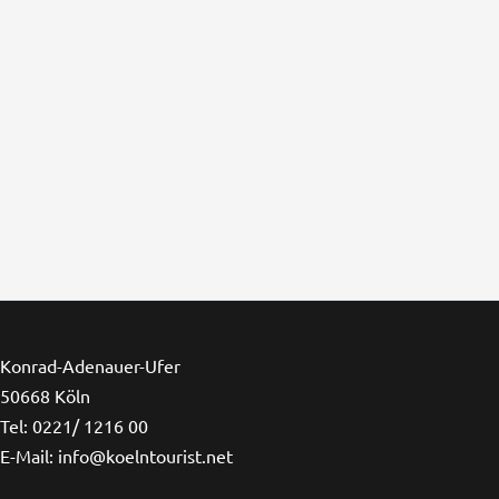
Konrad-Adenauer-Ufer
50668 Köln
Tel: 0221/ 1216 00
E-Mail: info@koelntourist.net