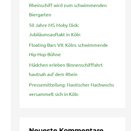
Rheinschiff wird zum schwimmenden
n
Biergarten
a
50 Jahre MS Moby Dick:
c
Jubiläumsauftakt in Köln
h
Floating Bars VII: Kölns schwimmende
:
Hip-Hop-Bühne
Mädchen erleben Binnenschifffahrt
hautnah auf dem Rhein
Pressemitteilung: Nautischer Nachwuchs
versammelt sich in Köln
Neueste Kommentare