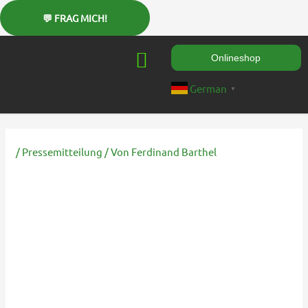
Zum
Inhalt
springen
Onlineshop
German
▼
/
Pressemitteilung
/ Von
Ferdinand Barthel