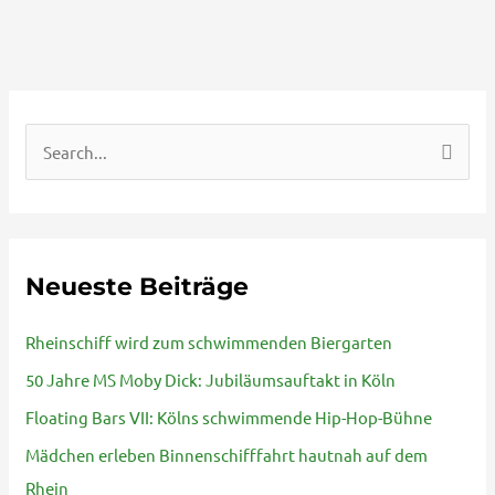
S
u
c
h
Neueste Beiträge
e
n
Rheinschiff wird zum schwimmenden Biergarten
n
50 Jahre MS Moby Dick: Jubiläumsauftakt in Köln
a
Floating Bars VII: Kölns schwimmende Hip-Hop-Bühne
c
Mädchen erleben Binnenschifffahrt hautnah auf dem
h
Rhein
: