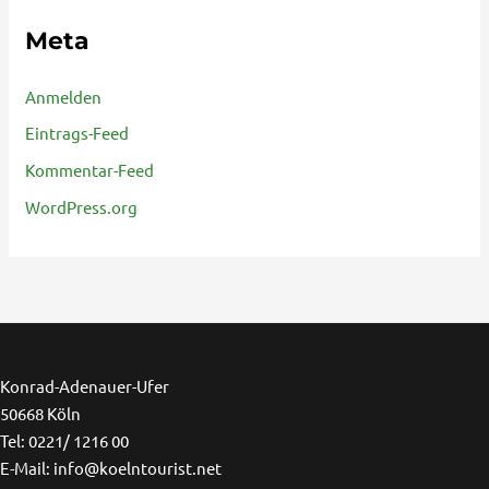
Meta
Anmelden
Eintrags-Feed
Kommentar-Feed
WordPress.org
Ins
F
Konrad-Adenauer-Ufer
50668 Köln
Tel: 0221/ 1216 00
E-Mail: info@koelntourist.net