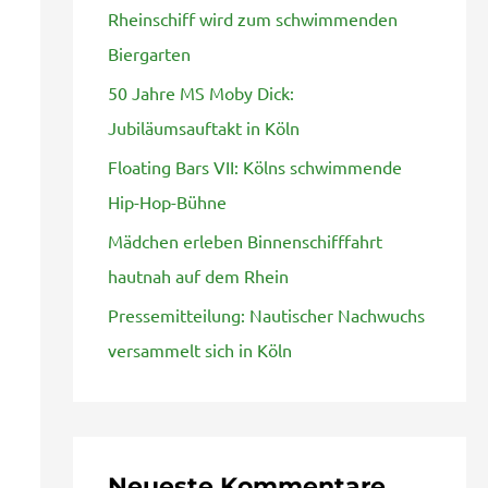
Rheinschiff wird zum schwimmenden
n
Biergarten
a
50 Jahre MS Moby Dick:
c
Jubiläumsauftakt in Köln
h
Floating Bars VII: Kölns schwimmende
:
Hip-Hop-Bühne
Mädchen erleben Binnenschifffahrt
hautnah auf dem Rhein
Pressemitteilung: Nautischer Nachwuchs
versammelt sich in Köln
Neueste Kommentare