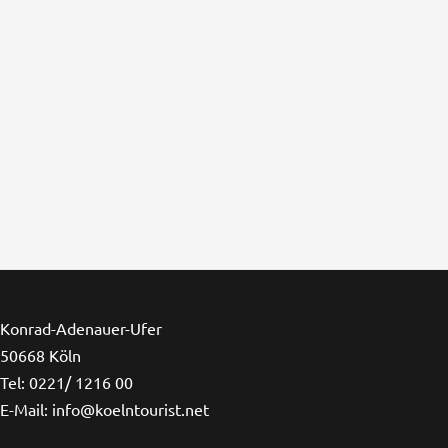
Konrad-Adenauer-Ufer
50668 Köln
Tel: 0221/ 1216 00
E-Mail: info@koelntourist.net