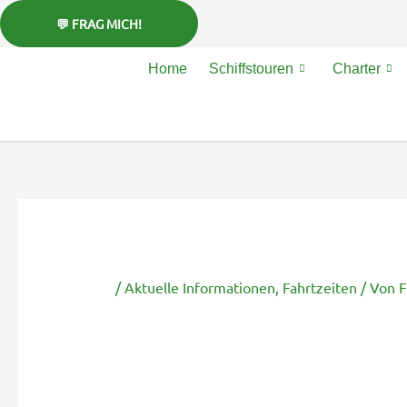
Zum
Inhalt
springen
Home
Schiffstouren
Charter
/
Aktuelle Informationen
,
Fahrtzeiten
/ Von
F