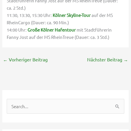
Stadtführerin Fanny Jost auf der MS RheinTreue (Dauer:
ca. 2 Std.)
11:30, 13:30, 15:30 Uhr:
Kölner Skyline-Tour
auf der MS
RheinCargo (Dauer: ca. 90 Min.)
14:00 Uhr:
Große Kölner Hafentour
mit Stadtführerin
Fanny Jost auf der MS RheinTreue (Dauer: ca. 3 Std.)
←
Vorheriger Beitrag
Nächster Beitrag
→
S
u
c