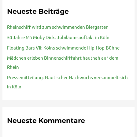
h
Neueste Beiträge
e
n
Rheinschiff wird zum schwimmenden Biergarten
n
50 Jahre MS Moby Dick: Jubiläumsauftakt in Köln
a
Floating Bars VII: Kölns schwimmende Hip-Hop-Bühne
c
Mädchen erleben Binnenschifffahrt hautnah auf dem
h
Rhein
:
Pressemitteilung: Nautischer Nachwuchs versammelt sich
in Köln
Neueste Kommentare