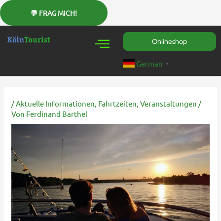
Zum
Inhalt
springen
Onlineshop
German
▼
/
Aktuelle Informationen
,
Fahrtzeiten
,
Veranstaltungen
/
Von
Ferdinand Barthel