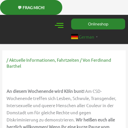
Zum
Inhalt
springen
Onlineshop
German
▼
/
Aktuelle Informationen
,
Fahrtzeiten
/ Von
Ferdinand
Barthel
An diesem Wochenende wird Köln bunt!
Am CSD-
Wochenende treffen sich Lesben, Schwule, Transgender,
Intersexuelle und queere Menschen aller Couleur in der
Domstadt um für gleiche Rechte und gegen
Diskriminierung zu demonstrieren.
Wir heißen euch alle
herzlich willkommen!
Wenn ihr eine kurze Pause vom