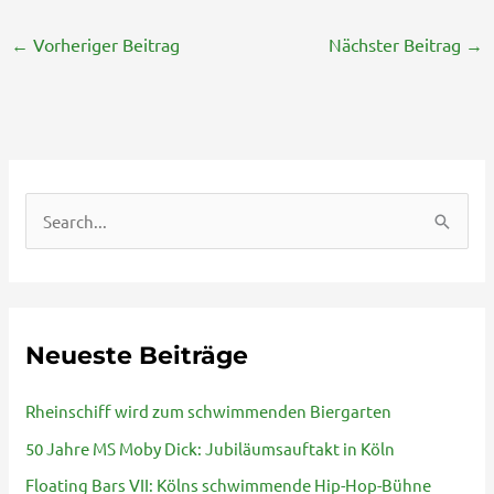
←
Vorheriger Beitrag
Nächster Beitrag
→
S
u
c
h
Neueste Beiträge
e
n
Rheinschiff wird zum schwimmenden Biergarten
n
50 Jahre MS Moby Dick: Jubiläumsauftakt in Köln
a
Floating Bars VII: Kölns schwimmende Hip-Hop-Bühne
c