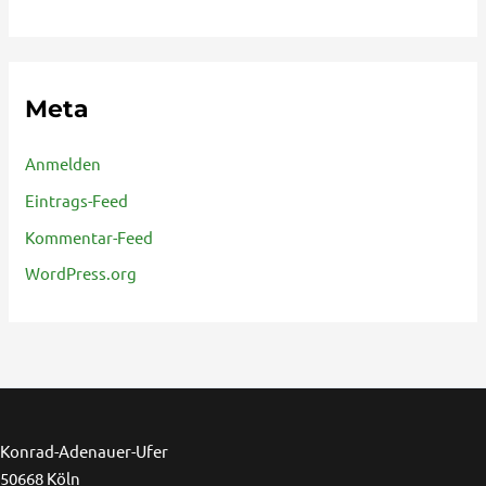
Meta
Anmelden
Eintrags-Feed
Kommentar-Feed
WordPress.org
Ins
F
Konrad-Adenauer-Ufer
50668 Köln