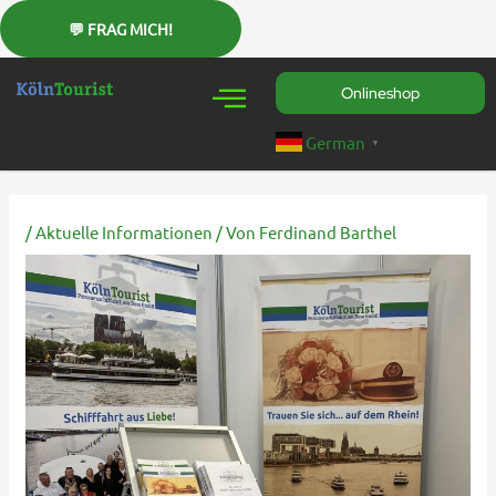
Zum
Inhalt
springen
Onlineshop
German
▼
/
Aktuelle Informationen
/ Von
Ferdinand Barthel