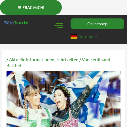
Zum
Inhalt
springen
Onlineshop
German
▼
/
Aktuelle Informationen
,
Fahrtzeiten
/ Von
Ferdinand
Barthel