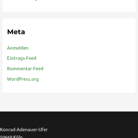
Meta
Anmelden
Eintrags-Feed
Kommentar-Feed
WordPress.org
Ins
F
Konrad-Adenauer-Ufer
50668 Köln