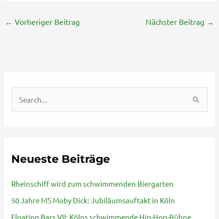
←
Vorheriger Beitrag
Nächster Beitrag
→
S
u
c
h
Neueste Beiträge
e
n
Rheinschiff wird zum schwimmenden Biergarten
n
50 Jahre MS Moby Dick: Jubiläumsauftakt in Köln
a
Floating Bars VII: Kölns schwimmende Hip-Hop-Bühne
c