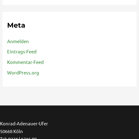
Meta
Anmelden
Eintrags-Feed
Kommentar-Feed
WordPress.org
Ins
F
Konrad-Adenauer-Ufer
50668 Köln
Tel: 0221/ 1216 00