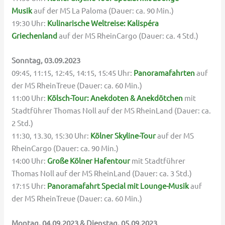
Musik
auf der MS La Paloma (Dauer: ca. 90 Min.)
19:30 Uhr:
Kulinarische Weltreise: Kalispéra
Griechenland
auf der MS RheinCargo (Dauer: ca. 4 Std.)
Sonntag, 03.09.2023
09:45, 11:15, 12:45, 14:15, 15:45 Uhr:
Panoramafahrten
auf
der MS RheinTreue (Dauer: ca. 60 Min.)
11:00 Uhr:
Kölsch-Tour: Anekdoten & Anekdötche
n
mit
Stadtführer Thomas Noll auf der MS RheinLand (Dauer: ca.
2 Std.)
11:30, 13.30, 15:30 Uhr:
Kölner Skyline-Tour
auf der MS
RheinCargo (Dauer: ca. 90 Min.)
14:00 Uhr:
Große Kölner Hafentour
mit Stadtführer
Thomas Noll auf der MS RheinLand (Dauer: ca. 3 Std.)
17:15 Uhr:
Panoramafahrt Special mit Lounge-Musik
auf
der MS RheinTreue (Dauer: ca. 60 Min.)
Montag, 04.09.2023 & Dienstag, 05.09.2023