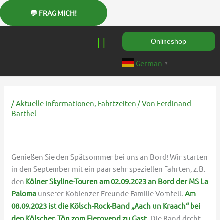
Zum
Inhalt
springen
Onlineshop
German
▼
/
Aktuelle Informationen
,
Fahrtzeiten
/ Von
Ferdinand
Barthel
Genießen Sie den Spätsommer bei uns an Bord! Wir starten
in den September mit ein paar sehr speziellen Fahrten, z.B.
den
Kölner Skyline-Touren am 02.09.2023 an Bord der MS La
Paloma
unserer Koblenzer Freunde Familie Vomfell.
Am
08.09.2023 ist die Kölsch-Rock-Band „Aach un Kraach“ bei
den Kölschen Tön zom Fierovend zu Gast.
Die Band dreht