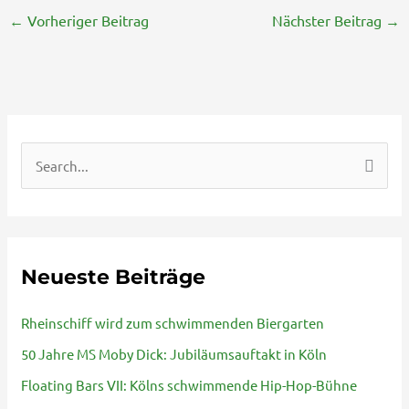
←
Vorheriger Beitrag
Nächster Beitrag
→
S
u
c
h
Neueste Beiträge
e
n
Rheinschiff wird zum schwimmenden Biergarten
n
50 Jahre MS Moby Dick: Jubiläumsauftakt in Köln
a
Floating Bars VII: Kölns schwimmende Hip-Hop-Bühne
c