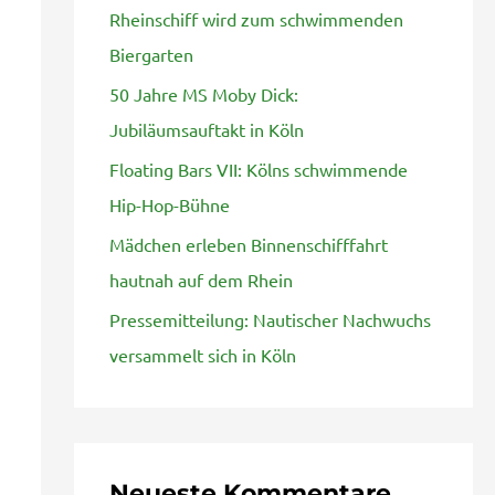
Rheinschiff wird zum schwimmenden
n
Biergarten
a
50 Jahre MS Moby Dick:
c
Jubiläumsauftakt in Köln
h
Floating Bars VII: Kölns schwimmende
:
Hip-Hop-Bühne
Mädchen erleben Binnenschifffahrt
hautnah auf dem Rhein
Pressemitteilung: Nautischer Nachwuchs
versammelt sich in Köln
Neueste Kommentare