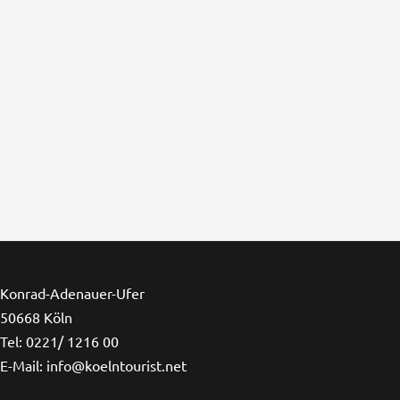
Konrad-Adenauer-Ufer
50668 Köln
Tel: 0221/ 1216 00
E-Mail: info@koelntourist.net