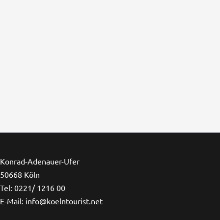
Konrad-Adenauer-Ufer
50668 Köln
Tel: 0221/ 1216 00
E-Mail: info@koelntourist.net