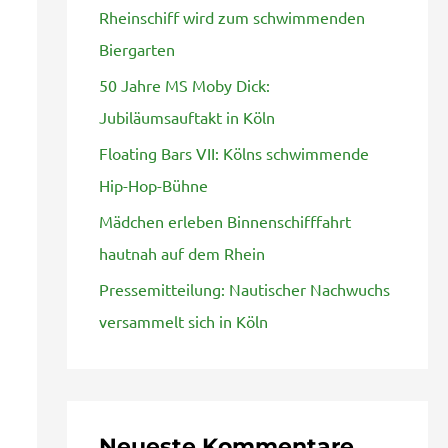
Rheinschiff wird zum schwimmenden
n
Biergarten
a
50 Jahre MS Moby Dick:
c
Jubiläumsauftakt in Köln
h
Floating Bars VII: Kölns schwimmende
:
Hip-Hop-Bühne
Mädchen erleben Binnenschifffahrt
hautnah auf dem Rhein
Pressemitteilung: Nautischer Nachwuchs
versammelt sich in Köln
Neueste Kommentare