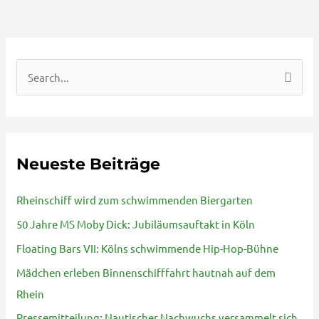
S
u
c
h
Neueste Beiträge
e
n
Rheinschiff wird zum schwimmenden Biergarten
n
50 Jahre MS Moby Dick: Jubiläumsauftakt in Köln
a
Floating Bars VII: Kölns schwimmende Hip-Hop-Bühne
c
Mädchen erleben Binnenschifffahrt hautnah auf dem
h
Rhein
:
Pressemitteilung: Nautischer Nachwuchs versammelt sich