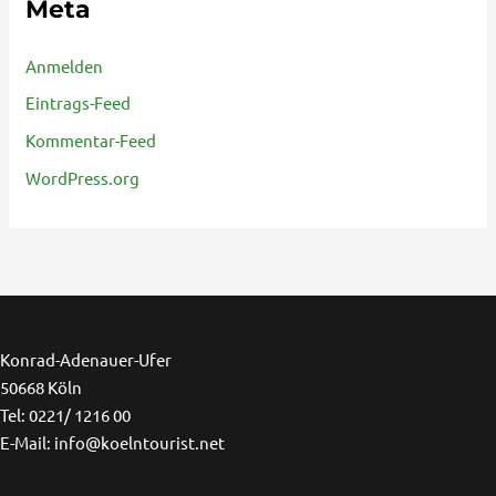
Meta
Anmelden
Eintrags-Feed
Kommentar-Feed
WordPress.org
Ins
F
Konrad-Adenauer-Ufer
50668 Köln
Tel: 0221/ 1216 00
E-Mail: info@koelntourist.net