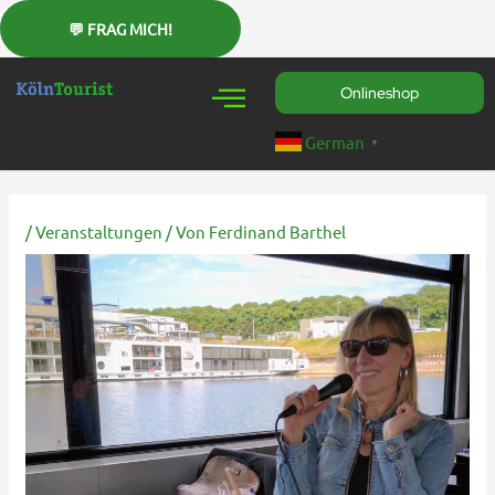
Zum
Inhalt
springen
Onlineshop
German
▼
/
Veranstaltungen
/ Von
Ferdinand Barthel