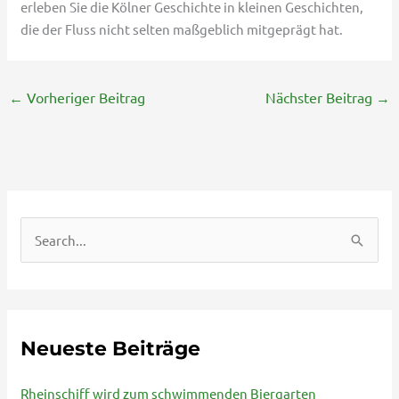
erleben Sie die Kölner Geschichte in kleinen Geschichten,
die der Fluss nicht selten maßgeblich mitgeprägt hat.
←
Vorheriger Beitrag
Nächster Beitrag
→
S
u
c
h
Neueste Beiträge
e
n
Rheinschiff wird zum schwimmenden Biergarten