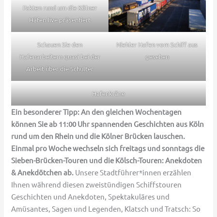
Fakten rund um die Kölner
Häfen live präsentiert
Schauen Sie den
Niehler Hafen vom Schiff aus
Hafenarbeitern quasi bei der
gesehen
Arbeit über die Schulter
Hafenkräne
Ein besonderer Tipp: An den gleichen Wochentagen
können Sie ab 11:00 Uhr spannenden Geschichten aus Köln
rund um den Rhein und die Kölner Brücken lauschen.
Einmal pro Woche wechseln sich freitags und sonntags die
Sieben-Brücken-Touren und die Kölsch-Touren: Anekdoten
& Anekdötchen ab.
Unsere Stadtführer*innen erzählen
Ihnen während diesen zweistündigen Schiffstouren
Geschichten und Anekdoten, Spektakuläres und
Amüsantes, Sagen und Legenden, Klatsch und Tratsch: So