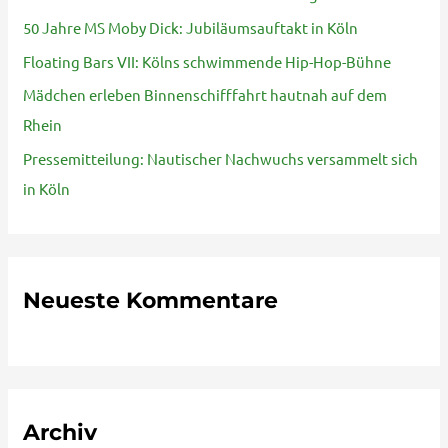
n
50 Jahre MS Moby Dick: Jubiläumsauftakt in Köln
a
Floating Bars VII: Kölns schwimmende Hip-Hop-Bühne
c
Mädchen erleben Binnenschifffahrt hautnah auf dem
h
Rhein
:
Pressemitteilung: Nautischer Nachwuchs versammelt sich
in Köln
Neueste Kommentare
Archiv