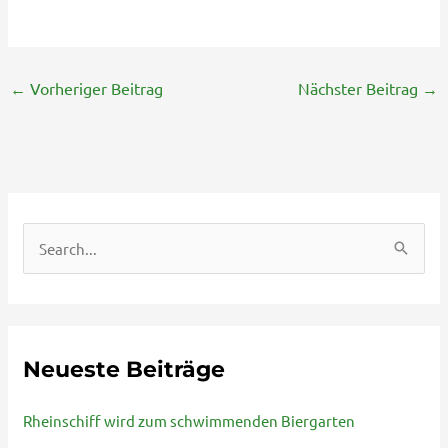
←
Vorheriger Beitrag
Nächster Beitrag
→
S
u
c
h
Neueste Beiträge
e
n
Rheinschiff wird zum schwimmenden Biergarten
n