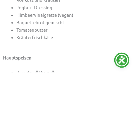
Joghurt-Dressing
Himbeervinaigrette (vegan)
Baguettebrot gemischt
Tomatenbutter
Kräuterfrischkäse
Hauptspeisen
Brasato all Brunello
Schweinemedaillons an Champignonrahmsoße
Wirsingroulade mit Couscousgemüsefüllung an
Tomatensoße (vegan)
Bandnudeln
Kartoffelgratin
Rosmarinkartoffeln (vegan)
Glacierte Möhren
Brokkoli mit Mandelblättchen