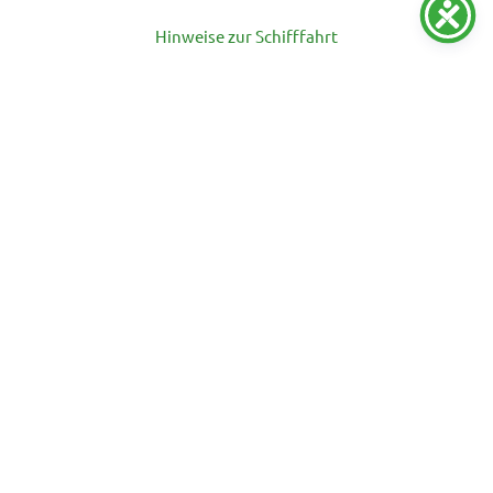
Hinweise zur Schifffahrt
Rollstuhlfahrer
Bitte beachten Sie, dass das Schiff leider nicht
barrierefrei ist. Insbesondere sind die Freidecks und
die Toiletten nur über Stufen erreichbar.
Außerdem dürfen wir aus Sicherheitsgründen keine
Elektro-Rollstühle befördern.
Freie Platzwahl
Benötigen Sie mehr Platz (Rollstuhl, Rollator,
körperliche Einschränkungen etc.) teilen Sie uns das
bitte mit.
Bei schlechtem Wetter nehmen wir eine
Tischreservierung im Salon vor.
Wir berücksichtigen bei